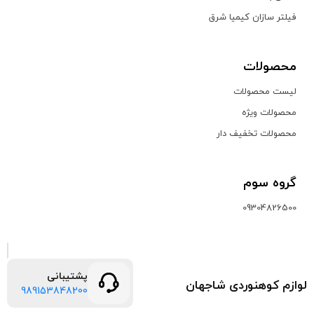
فیلتر سازان کیمیا شرق
محصولات
لیست محصولات
محصولات ویژه
محصولات تخفیف دار
گروه سوم
09304826500
پشتیبانی
لوازم کوهنوردی شاجهان
989153848200