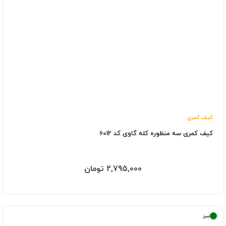
کیف کمری
کیف کمری سه منظوره کله گاوی کد 6012
2,795,000 تومان
سبز