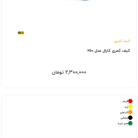
کیف کمری
کیف کمری کارال مدل 6110
2,300,000 تومان
قرمز
زرد
نارنجی
مشکی
سبز تیره