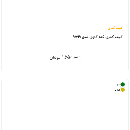
کیف کمری
کیف کمری کله گاوی مدل 9599
1,650,000 تومان
سبز
خردلی