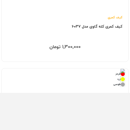
کیف کمری
کیف کمری کله گاوی مدل 6037
1,300,000 تومان
قرمز
زرد
طوسی