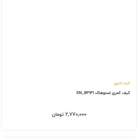
کیف کمری
کیف کمری اسنوهاک SN_B3131
2,770,000 تومان