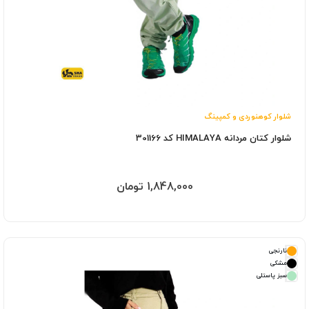
شلوار کوهنوردی و کمپینگ
شلوار کتان مردانه HIMALAYA کد 301166
1,848,000 تومان
نارنجی
مشکی
سبز پاستلی