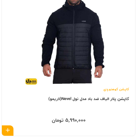
کاپشن کوهنوردی
کاپشن پلار الیاف ضد باد مدل نول Nevel(لاریمو)
5,990,000 تومان
اف