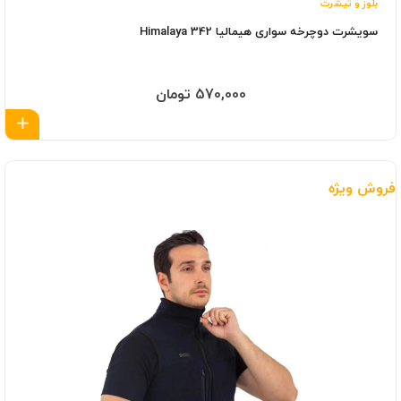
بلوز و تیشرت
سویشرت دوچرخه سواری هیمالیا Himalaya 342
570,000 تومان
اف
فروش ویژه