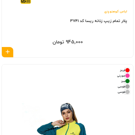
لباس کوهنوردی
پلار تمام زیپ زنانه ریسا کد 3741
945,000 تومان
اف
قرمز
صورتی
سبز
طوسی
طوسی