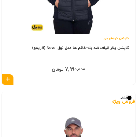
کاپشن کوهنوردی
کاپشن پلار الیاف ضد باد-خانم ها ‎مدل نول Nevel (لاریمو)
7,990,000 تومان
اف
مشکی
فروش ویژه