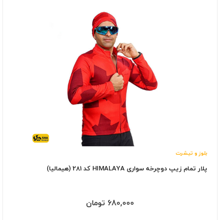
بلوز و تیشرت
پلار تمام زیپ دوچرخه سواری HIMALAYA کد 281 (هیمالیا)
680,000 تومان