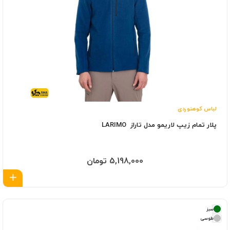
لباس کوهنوردی
پلار تمام زیپ لاریمو مدل تاراز LARIMO
5,198,000 تومان
اف
سبز
طوسی