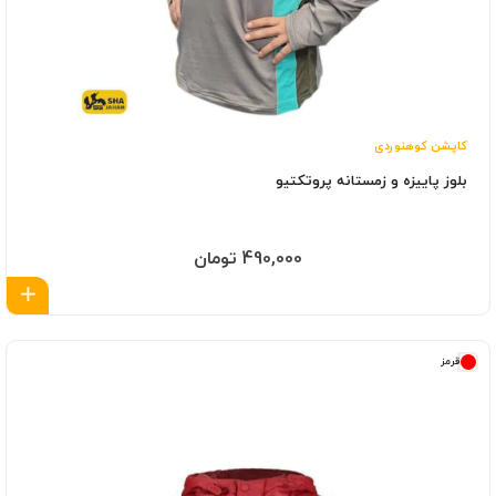
کاپشن کوهنوردی
بلوز پاییزه و زمستانه پروتکتیو
490,000 تومان
اف
قرمز