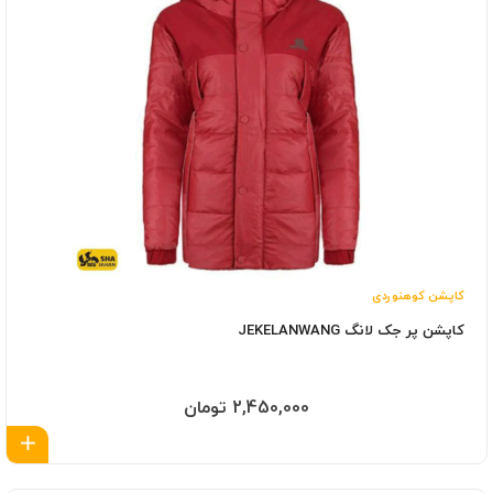
کاپشن کوهنوردی
کاپشن پر جک لانگ JEKELANWANG
2,450,000 تومان
اف