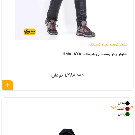
شلوار کوهنوردی و کمپینگ
شلوار پلار زمستانی هیمالیا HIMALAYA
1,280,000 تومان
اف
مشکی
فروش ویژه
زرشکی
یشمی