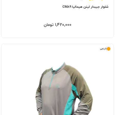
شلوار جيبدار لینن هیمالیا CM89
1,420,000 تومان
نارنجی