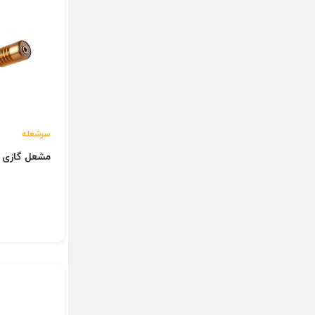
سرشعله
مشعل گازی مس
ن