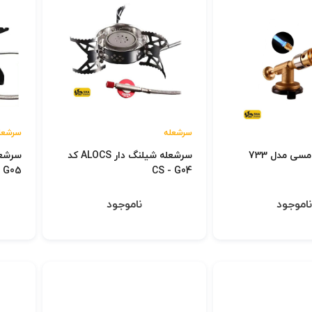
سرشعله
سرشعل
ی مدل 733
سرشعله شیلنگ دار ALOCS کد
CS - G04
CS - G05
اموجود
ناموجود