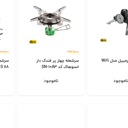
سرشعله
سرشعل
مبدل گاز فایرمیپل مدل Wifi
سرشعله چهار پر فندک دار
اسنوهاک کد SN-10A3
S 118
اموجود
ناموجود