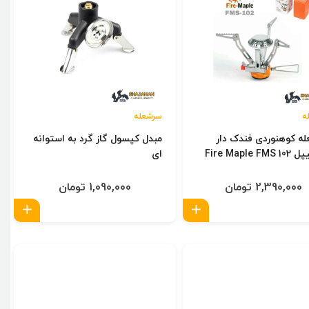
ه
سرشعله
ه کوهنوردی فندک دار
مبدل کپسول گاز گرد به استوانه
Fire Maple F
ای
2,390,000 تومان
1,090,000 تومان
بد
افزودن به سبد
افزو