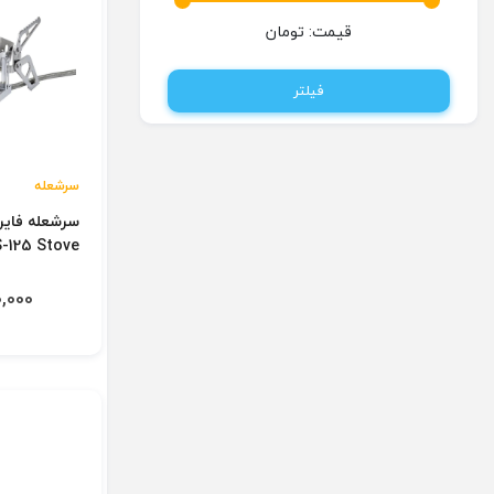
قیمت:
تومان
فیلتر
سرشعله
-125 Stove
290,000