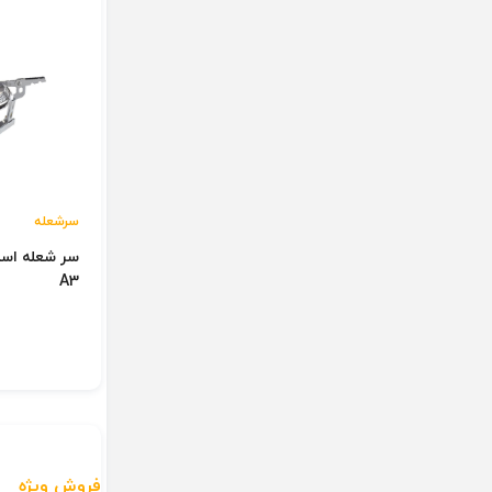
سرشعله
A3
ن
فروش ویژه