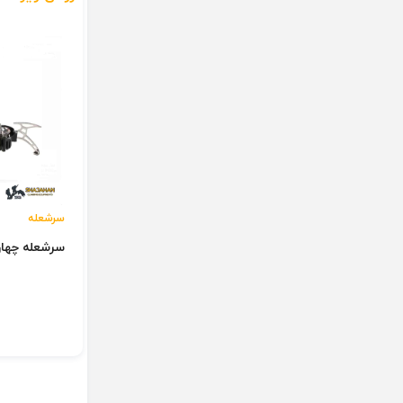
سرشعله
سرشعله چهار سو
ن