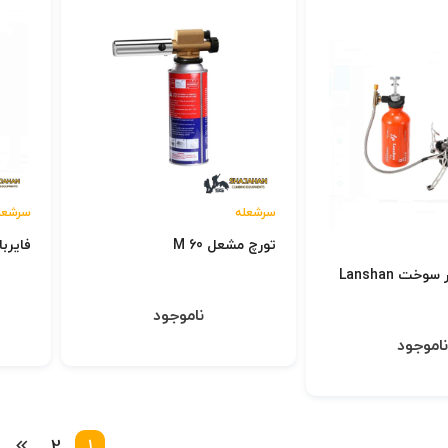
سرشعله
سرشعل
تورچ مشعل M 60
فایرب
خت Lanshan
ناموجود
اموجود
2
1