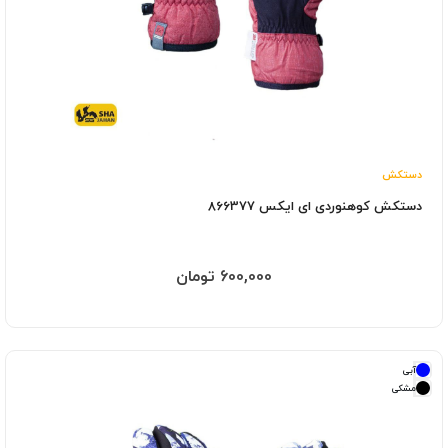
دستکش
دستکش کوهنوردی ای ایکس 866377
600,000 تومان
آبی
مشکی