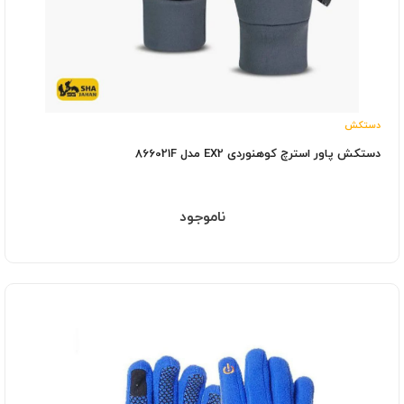
دستکش
دستکش پاور استرچ کوهنوردی EX2 مدل 866021F
ناموجود