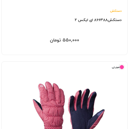
دستکش
دستکش866388 ای ایکس 2
550,000 تومان
صورتی