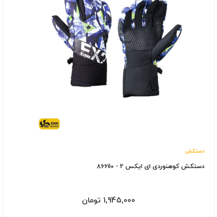
دستکش
دستکش کوهنوردی ای ایکس 2 - 866110
1,945,000 تومان