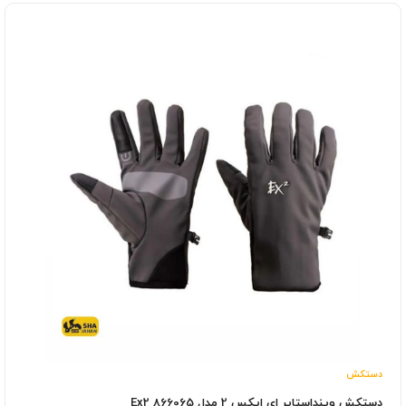
دستکش
دستکش وینداستاپر ای ایکس 2 مدل 866065 Ex2