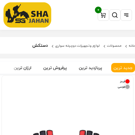
0
دستکش
خانه
محصولات
لوازم وتجهیزات دوچرخه سواری
جدید ترین
پربازدید ترین
پرفروش ترین
ارزان ترین
گ
قرمز
طوسی