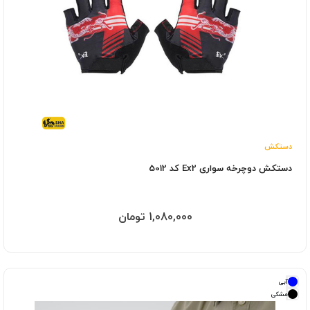
دستکش
دستکش دوچرخه سواری Ex2 کد 5012
1,080,000 تومان
آبی
مشکی