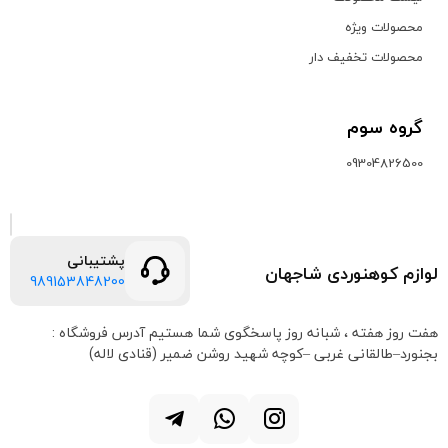
محصولات ویژه
محصولات تخفیف دار
گروه سوم
09304826500
پشتیبانی
لوازم کوهنوردی شاجهان
989153848200
هفت روز هفته ، شبانه روز پاسخگوی شما هستیم
آدرس فروشگاه :
بجنورد–طالقانی غربی –کوچه شهید روشن ضمیر (قنادی لاله)