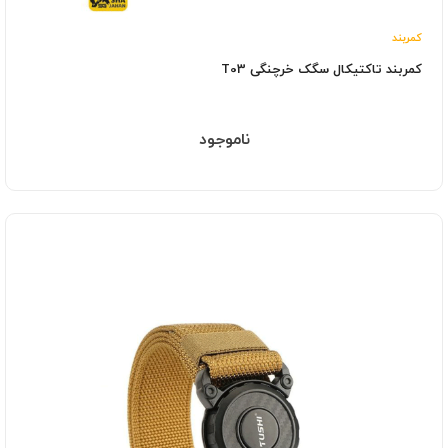
کمربند
کمربند تاکتیکال سگک خرچنگی T03
ناموجود