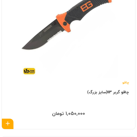
چاقو
چاقو گربر 113(سایز بزرگ)
1,050,000 تومان
اف