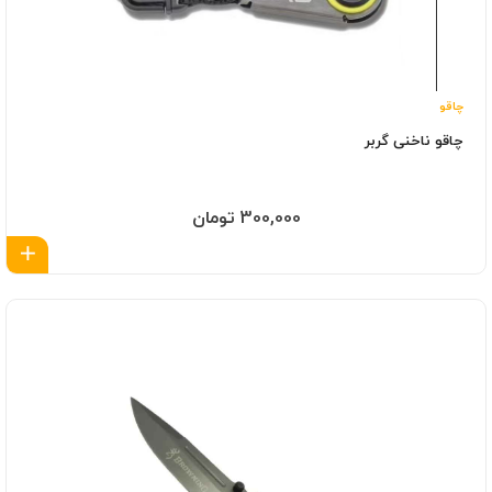
چاقو
چاقو ناخنی گربر
300,000 تومان
اف