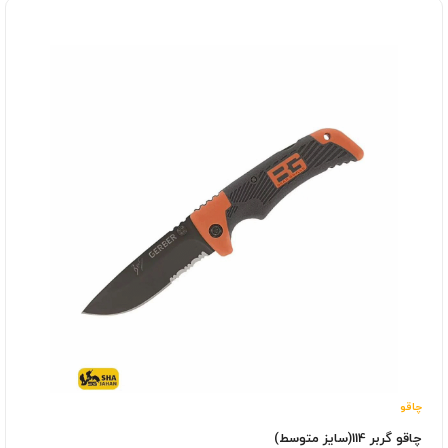
چاقو
چاقو گربر 114(سایز متوسط)