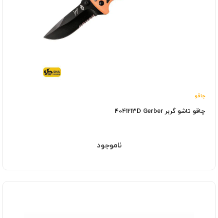
چاقو
چاقو تاشو گربر 4041213D Gerber
ناموجود