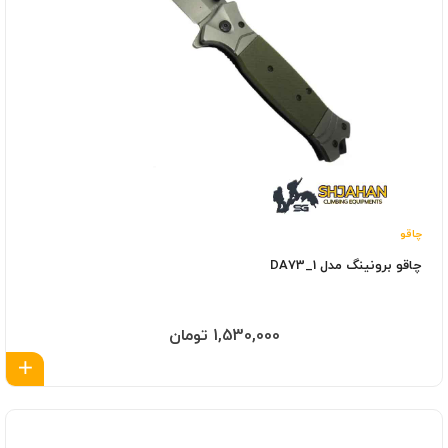
چاقو
چاقو برونینگ مدل DA73_1
1,530,000 تومان
اف