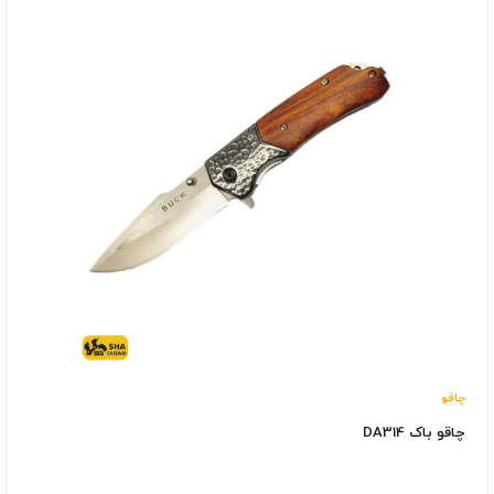
چاقو
چاقو باک DA314