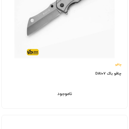
چاقو
چاقو باک DA107
ناموجود