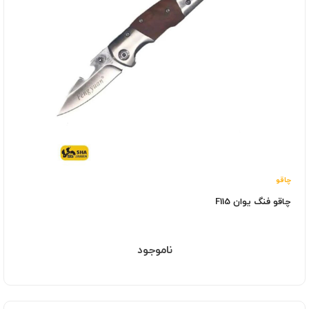
چاقو
چاقو فنگ یوان F115
ناموجود