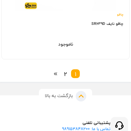
چاقو
چاقو نایف SR639D
ناموجود
2
1
بازگشت به بالا
پشتیبانی تلفنی
تماس با ما: 989153848200