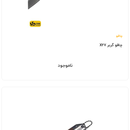
چاقو
چاقو گربر X27
ناموجود