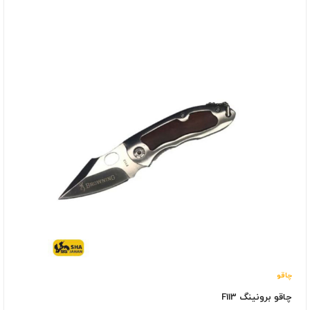
چاقو
چاقو برونینگ F113