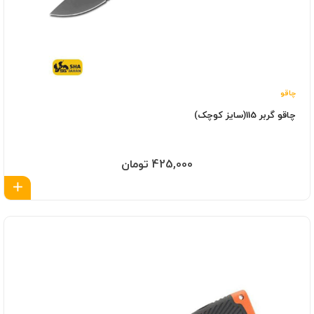
چاقو
چاقو گربر 115(سایز کوچک)
425,000 تومان
اف