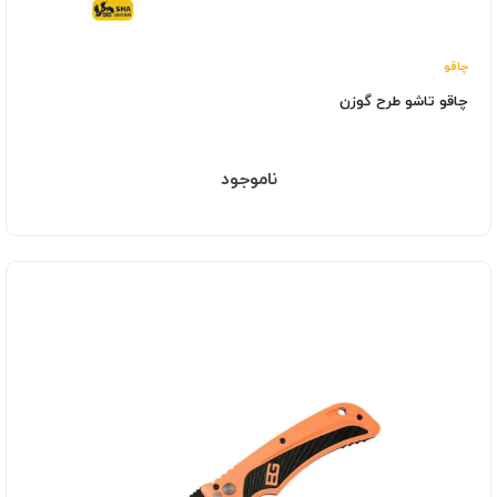
چاقو
چاقو تاشو طرح گوزن
ناموجود