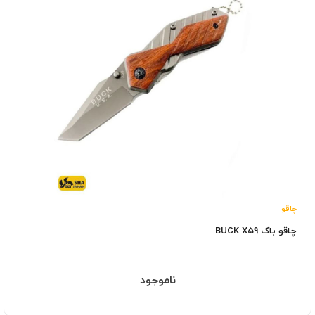
چاقو
چاقو باک BUCK X59
ناموجود