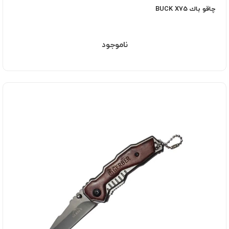
چاقو باك BUCK X75
ناموجود