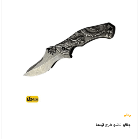
چاقو
چاقو تاشو طرح اژدها