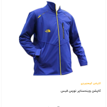
کاپشن کوهنوردی
کاپشن ویندستاپر نورس فیس