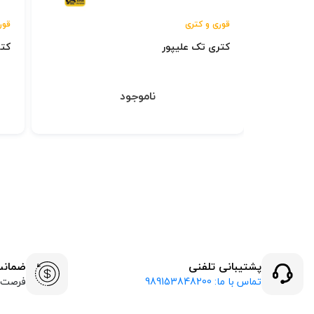
قوری و کتری
قور
کتری تک علیپور
كتر
ناموجود
پشتیبانی تلفنی
ضمانت ب
تماس با ما: 989153848200
فرصت ۷ روزه بازگشت کا