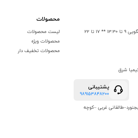
محصولات
** 17 تا 22
لیست محصولات
محصولات ویژه
محصولات تخفیف دار
کیمیا شرق
پشتیبانی
989153848200
جنورد–طالقانی غربی –کوچه